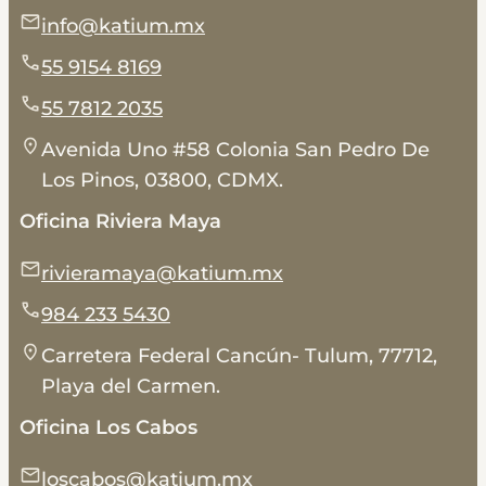
info@katium.mx
55 9154 8169
55 7812 2035
Avenida Uno #58 Colonia San Pedro De
Los Pinos, 03800, CDMX.
Oficina Riviera Maya
rivieramaya@katium.mx
984 233 5430
Carretera Federal Cancún- Tulum, 77712,
Playa del Carmen.
Oficina Los Cabos
loscabos@katium.mx