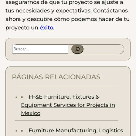
asegurarnos de que tu proyecto se ajuste a
tus necesidades y expectativas. Contáctanos
ahora y descubre cómo podemos hacer de tu
proyecto un
éxito
.
S
e
a
r
PÁGINAS RELACIONADAS
c
h
FF&E Furniture, Fixtures &
Equipment Services for Projects in
Mexico
Furniture Manufacturing, Logistics