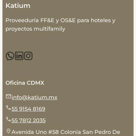
Katium
Proveeduría FF&E y OS&E para hoteles y
proyectos multifamily
Oficina CDMX
info@katium.mx
55 9154 8169
55 7812 2035
Avenida Uno #58 Colonia San Pedro De