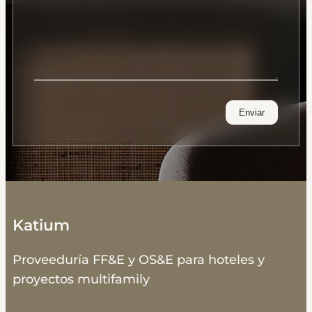
Katium
Proveeduría FF&E y OS&E para hoteles y
proyectos multifamily