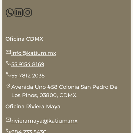
Oficina CDMX
info@katium.mx
55 9154 8169
55 7812 2035
Avenida Uno #58 Colonia San Pedro De
Los Pinos, 03800, CDMX.
Oficina Riviera Maya
rivieramaya@katium.mx
984 233 5430