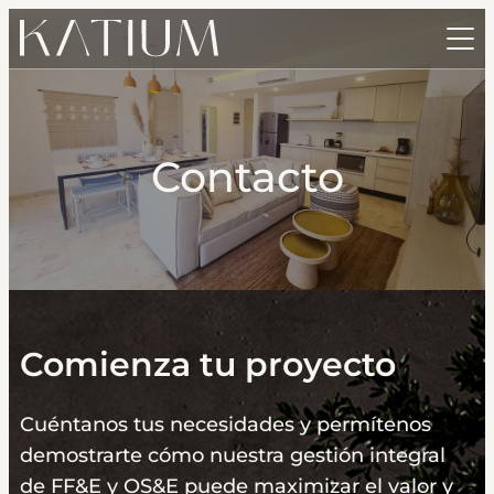
Inicio
Servicios
Contacto
Nuestros Proyectos
FF&E
Nosotros
OS&E
Contacto
Logística e Instalación
Nosotros
Noticias
Proyectos llave en mano
Katium x Onoa Interior Design
Comienza tu proyecto
English
Katium Care
Talento
Cuéntanos tus necesidades y permítenos
Servicio de Diseño de Interiores
demostrarte cómo nuestra gestión integral
de FF&E y OS&E puede maximizar el valor y