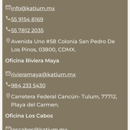
info@katium.mx
55 9154 8169
55 7812 2035
Avenida Uno #58 Colonia San Pedro De
Los Pinos, 03800, CDMX.
Oficina Riviera Maya
rivieramaya@katium.mx
984 233 5430
Carretera Federal Cancún- Tulum, 77712,
Playa del Carmen.
Oficina Los Cabos
loscabos@katium.mx