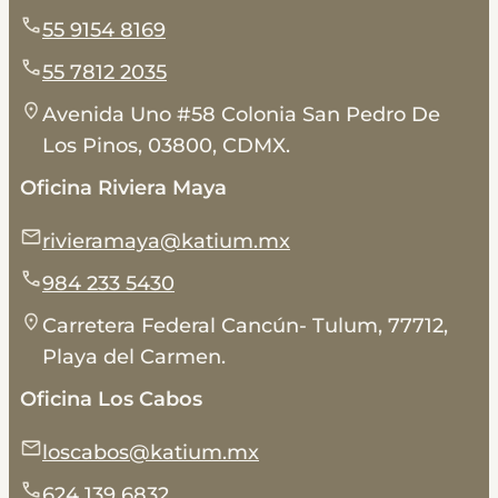
55 9154 8169
55 7812 2035
Avenida Uno #58 Colonia San Pedro De
Los Pinos, 03800, CDMX.
Oficina Riviera Maya
rivieramaya@katium.mx
984 233 5430
Carretera Federal Cancún- Tulum, 77712,
Playa del Carmen.
Oficina Los Cabos
loscabos@katium.mx
624 139 6832