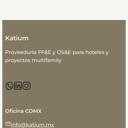
Katium
Proveeduría FF&E y OS&E para hoteles y
proyectos multifamily
Oficina CDMX
info@katium.mx