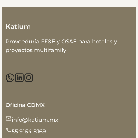
Katium
Proveeduría FF&E y OS&E para hoteles y
proyectos multifamily
Oficina CDMX
info@katium.mx
55 9154 8169