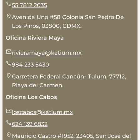
55 7812 2035
Avenida Uno #58 Colonia San Pedro De
Los Pinos, 03800, CDMX.
Oficina Riviera Maya
rivieramaya@katium.mx
984 233 5430
Carretera Federal Cancún- Tulum, 77712,
Playa del Carmen.
Oficina Los Cabos
loscabos@katium.mx
624 139 6832
Mauricio Castro #1952, 23405, San José del