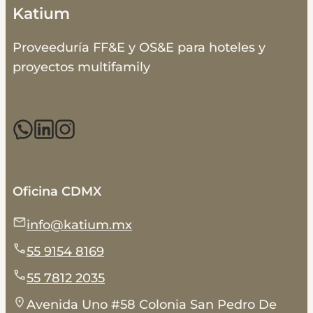
Katium
Proveeduría FF&E y OS&E para hoteles y
proyectos multifamily
Oficina CDMX
info@katium.mx
55 9154 8169
55 7812 2035
Avenida Uno #58 Colonia San Pedro De