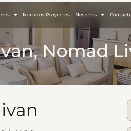
icios
Nuestros Proyectos
Nosotros
Contact
livan, Nomad Li
livan