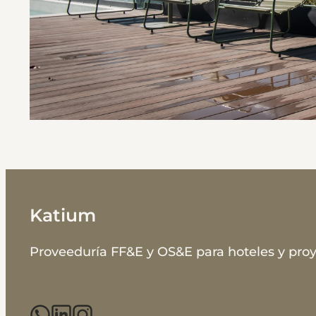
Katium
Proveeduría FF&E y OS&E para hoteles y proy