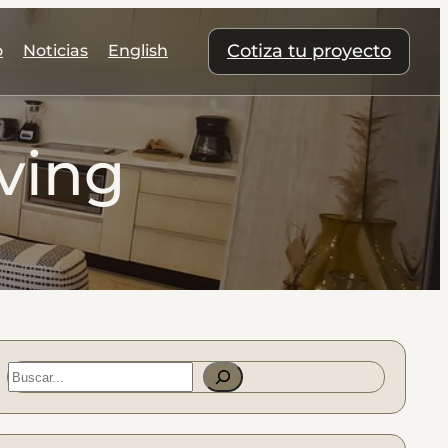
Cotiza tu proyecto
o
Noticias
English
ving
S
e
a