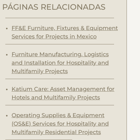
r
PÁGINAS RELACIONADAS
c
h
FF&E Furniture, Fixtures & Equipment
Services for Projects in Mexico
Furniture Manufacturing, Logistics
and Installation for Hospitality and
Multifamily Projects
Katium Care: Asset Management for
Hotels and Multifamily Projects
Operating Supplies & Equipment
(OS&E) Services for Hospitality and
Multifamily Residential Projects