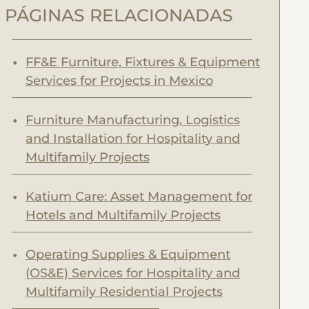
r
PÁGINAS RELACIONADAS
c
h
FF&E Furniture, Fixtures & Equipment
Services for Projects in Mexico
Furniture Manufacturing, Logistics
and Installation for Hospitality and
Multifamily Projects
Katium Care: Asset Management for
Hotels and Multifamily Projects
Operating Supplies & Equipment
(OS&E) Services for Hospitality and
Multifamily Residential Projects