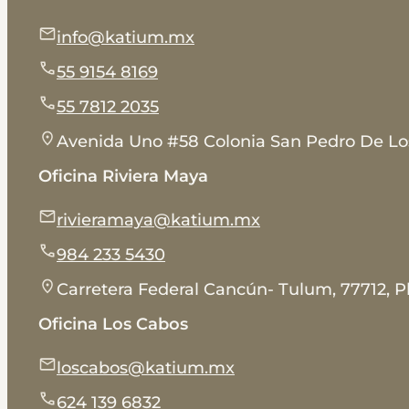
info@katium.mx
55 9154 8169
55 7812 2035
Avenida Uno #58 Colonia San Pedro De Lo
Oficina Riviera Maya
rivieramaya@katium.mx
984 233 5430
Carretera Federal Cancún- Tulum, 77712, P
Oficina Los Cabos
loscabos@katium.mx
624 139 6832