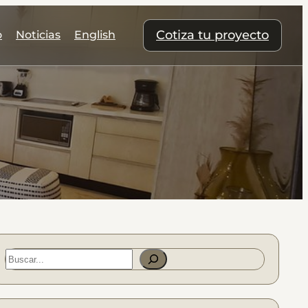
Cotiza tu proyecto
o
Noticias
English
S
e
a