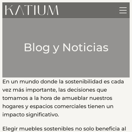
Skip
to
content
Inicio
Servicios
Blog y Noticias
Nuestros Proyectos
FF&E
Nosotros
OS&E
Contacto
Logística e Instalación
Nosotros
En un mundo donde la sostenibilidad es cada
vez más importante, las decisiones que
Noticias
Proyectos llave en mano
Katium x Onoa Interior Design
tomamos a la hora de amueblar nuestros
English
Katium Care
Talento
hogares y espacios comerciales tienen un
impacto significativo.
Servicio de Diseño de Interiores
Elegir muebles sostenibles no solo beneficia al