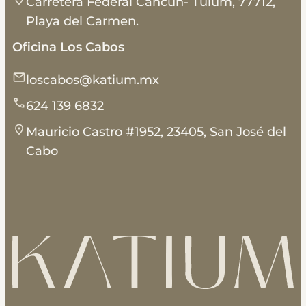
Carretera Federal Cancún- Tulum, 77712,
Playa del Carmen.
Oficina Los Cabos
loscabos@katium.mx
624 139 6832
Mauricio Castro #1952, 23405, San José del
Cabo